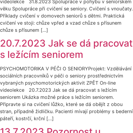
videolekce 31.8.2023 Spolupráce v pohybu v seniorském
věku Spolupráce při cvičení se seniory. Cvičení s vnoučaty.
Příklady cvičení v domovech seniorů s dětmi. Praktická
cvičení ve stoji: chůze vpřed a vzad chůze s přísunem
chůze s přísunem […]
20.7.2023 Jak se dá pracovat
s ležícím seniorem
PSYCHOMOTORIKA V PÉČI O SENIORYProjekt: Vzdělávání
sociálních pracovníků v péči o seniory prostřednictvím
vybraných psychomotorických aktivit ZPĚT On-line
videolekce 20.7.2023 Jak se dá pracovat s ležícím
seniorem Ukázka možné práce s ležícím seniorem.
Připravte si na cvičení lůžko, které se dá obějít z obou
stran, případně židličku. Pacienti mívají problémy s bederní
páteří, kostrčí, krční […]
13.7.2023 Pozornost u