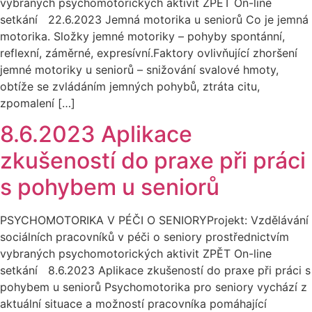
vybraných psychomotorických aktivit ZPĚT On-line
setkání 22.6.2023 Jemná motorika u seniorů Co je jemná
motorika. Složky jemné motoriky – pohyby spontánní,
reflexní, záměrné, expresívní.Faktory ovlivňující zhoršení
jemné motoriky u seniorů – snižování svalové hmoty,
obtíže se zvládáním jemných pohybů, ztráta citu,
zpomalení […]
8.6.2023 Aplikace
zkušeností do praxe při práci
s pohybem u seniorů
PSYCHOMOTORIKA V PÉČI O SENIORYProjekt: Vzdělávání
sociálních pracovníků v péči o seniory prostřednictvím
vybraných psychomotorických aktivit ZPĚT On-line
setkání 8.6.2023 Aplikace zkušeností do praxe při práci s
pohybem u seniorů Psychomotorika pro seniory vychází z
aktuální situace a možností pracovníka pomáhající