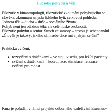
Filosofie pohybu a věk
Filozofie v kinantropologii, filozofické zkoumání pohybujícího se
člověka, zkoumání smyslu lidského bytí, celkovost pohledu.
Jednota těla – ducha – duše – sociálního života.
Pohyb není jen otázkou těla, ale celé lidské osobnosti.
Filozofie pohybu a senior. Strach ze samoty – cestou je sebepoznání.
„Člověk je takový, jakého sám sebe chce mít a jakým se činí“
Praktická cvičení:
rozcvičení s drátěnkami – ve stoji, v sedu, pro ležící pacienty
cvičení s drátěnkami – koordinace, stimulace, relaxace,
cvičení pro radost
Kurz je pořádán v rámci projektu odborného vzdělávání Erasmus+