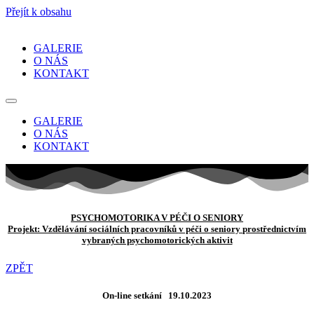
Přejít k obsahu
GALERIE
O NÁS
KONTAKT
GALERIE
O NÁS
KONTAKT
PSYCHOMOTORIKA V PÉČI O SENIORY
Projekt: Vzdělávání sociálních pracovníků v péči o seniory
prostřednictvím
vybraných psychomotorických aktivit
ZPĚT
On-line setkání 19.10.2023