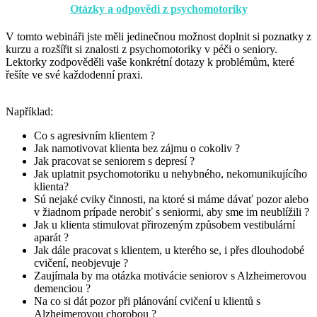
Otázky a odpovědi z psychomotoriky
V tomto webináři jste měli jedinečnou možnost doplnit si poznatky z
kurzu a rozšířit si znalosti z psychomotoriky v péči o seniory.
Lektorky zodpověděli vaše konkrétní dotazy k problémům, které
řešíte ve své každodenní praxi.
Například:
Co s agresivním klientem ?
Jak namotivovat klienta bez zájmu o cokoliv ?
Jak pracovat se seniorem s depresí ?
Jak uplatnit psychomotoriku u nehybného, nekomunikujícího
klienta?
Sú nejaké cviky činnosti, na ktoré si máme dávať pozor alebo
v žiadnom prípade nerobiť s seniormi, aby sme im neublížili ?
Jak u klienta stimulovat přirozeným způsobem vestibulární
aparát ?
Jak dále pracovat s klientem, u kterého se, i přes dlouhodobé
cvičení, neobjevuje ?
Zaujímala by ma otázka motivácie seniorov s Alzheimerovou
demenciou ?
Na co si dát pozor při plánování cvičení u klientů s
Alzheimerovou chorobou ?