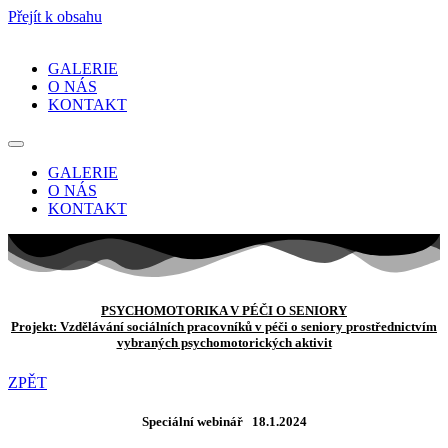
Přejít k obsahu
GALERIE
O NÁS
KONTAKT
GALERIE
O NÁS
KONTAKT
PSYCHOMOTORIKA V PÉČI O SENIORY
Projekt: Vzdělávání sociálních pracovníků v péči o seniory
prostřednictvím
vybraných psychomotorických aktivit
ZPĚT
Speciální webinář 18.1.2024